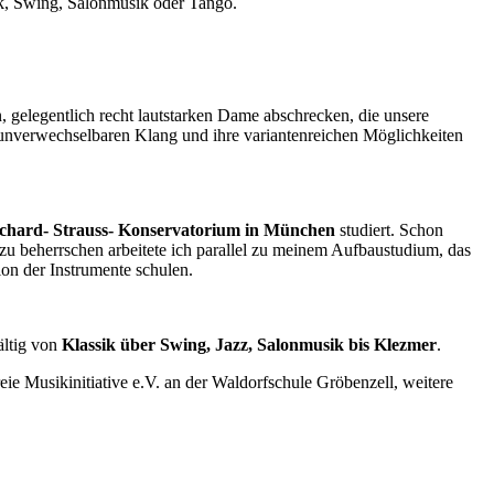
k, Swing, Salonmusik oder Tango.
, gelegentlich recht lautstarken Dame abschrecken, die unsere
 unverwechselbaren Klang und ihre variantenreichen Möglichkeiten
Richard- Strauss- Konservatorium in München
studiert. Schon
zu beherrschen arbeitete ich parallel zu meinem Aufbaustudium, das
ion der Instrumente schulen.
ältig von
Klassik über Swing, Jazz, Salonmusik bis Klezmer
.
reie Musikinitiative e.V. an der Waldorfschule Gröbenzell, weitere