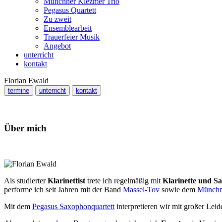
Münchner Klezmer Trio
Pegasus Quartett
Zu zweit
Ensemblearbeit
Trauerfeier Musik
Angebot
unterricht
kontakt
Florian Ewald
termine
unterricht
kontakt
Über mich
Als studierter
Klarinettist
trete ich regelmäßig mit
Klarinette und S
performe ich seit Jahren mit der Band
Massel-Tov
sowie dem
Münchn
Mit dem
Pegasus Saxophonquartett
interpretieren wir mit großer Lei