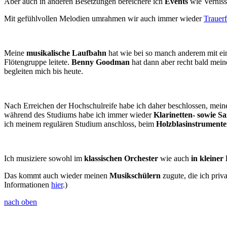
Aber auch in anderen Besetzungen bereichere ich
Events
wie Verniss
Mit gefühlvollen Melodien umrahmen wir auch immer wieder
Trauerf
Meine
musikalische Laufbahn
hat wie bei so manch anderem mit ein
Flötengruppe leitete.
Benny Goodman
hat dann aber recht bald mei
begleiten mich bis heute.
Nach Erreichen der Hochschulreife habe ich daher beschlossen, mei
während des Studiums habe ich immer wieder
Klarinetten- sowie S
ich meinem regulären Studium anschloss, beim
Holzblasinstrument
Ich musiziere sowohl im
klassischen Orchester
wie auch
in kleiner
Das kommt auch wieder meinen
Musikschülern
zugute, die ich priv
Informationen
hier
.)
nach oben