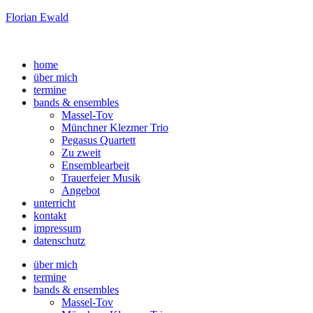
Florian Ewald
home
über mich
termine
bands & ensembles
Massel-Tov
Münchner Klezmer Trio
Pegasus Quartett
Zu zweit
Ensemblearbeit
Trauerfeier Musik
Angebot
unterricht
kontakt
impressum
datenschutz
über mich
termine
bands & ensembles
Massel-Tov