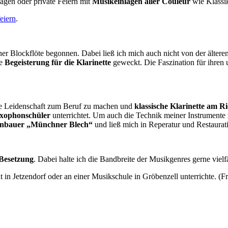
agen oder private Feiern mit
Musikeinlagen aller Couleur
wie Klassi
eiern
.
er Blockflöte begonnen. Dabei ließ ich mich auch nicht von der älteren
ne
Begeisterung für die Klarinette
geweckt. Die Faszination für ihren
ne Leidenschaft zum Beruf zu machen und
klassische Klarinette am 
axophonschüler
unterrichtet. Um auch die Technik meiner Instrumente 
enbauer „Münchner Blech“
und ließ mich in Reperatur und Restaurat
 Besetzung
. Dabei halte ich die Bandbreite der Musikgenres gerne vielf
at in Jetzendorf oder an einer Musikschule in Gröbenzell unterrichte. (F